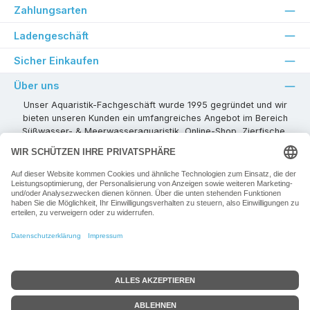
Zahlungsarten
Ladengeschäft
Sicher Einkaufen
Über uns
Unser Aquaristik-Fachgeschäft wurde 1995 gegründet und wir
bieten unseren Kunden ein umfangreiches Angebot im Bereich
Süßwasser- & Meerwasseraquaristik, Online-Shop, Zierfische,
Pflanzen, Aquarienkombinationen, Technikzubehör usw. ! Als
kompetenter Aquaristik-Fachhandelspartner stehen wir Ihnen für
alle Ihre Projekte und Einrichtungs- oder Besatzwünsche zur
Verfügung!
Besuchen Sie uns in unseren Räumlichkeiten oder senden Sie uns
eine E-Mail mit Ihren Wünschen!
Vertrag widerrufen