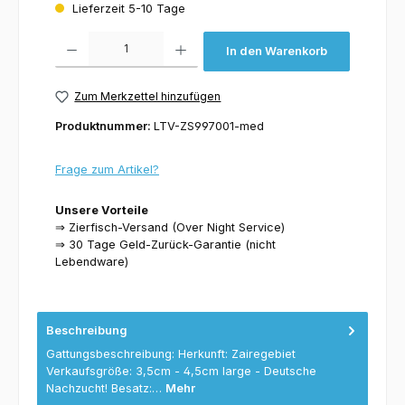
Lieferzeit 5-10 Tage
Produkt Anzahl: Gib den gewünschten Wert ein oder benutze die Schaltflächen um 
In den Warenkorb
Zum Merkzettel hinzufügen
Produktnummer:
LTV-ZS997001-med
Frage zum Artikel?
Unsere Vorteile
⇒ Zierfisch-Versand (Over Night Service)
⇒ 30 Tage Geld-Zurück-Garantie (nicht
Lebendware)
Beschreibung
Gattungsbeschreibung: Herkunft: Zairegebiet
Verkaufsgröße: 3,5cm - 4,5cm large - Deutsche
Nachzucht! Besatz:…
Mehr