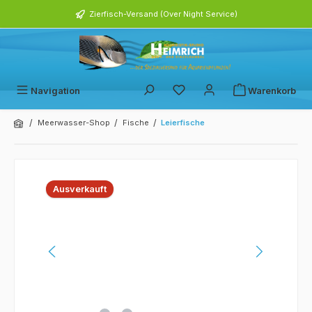
alt springen
Zierfisch-Versand (Over Night Service)
Navigation
Warenkorb
/
/
/
Meerwasser-Shop
Fische
Leierfische
Bildergalerie überspringen
Ausverkauft