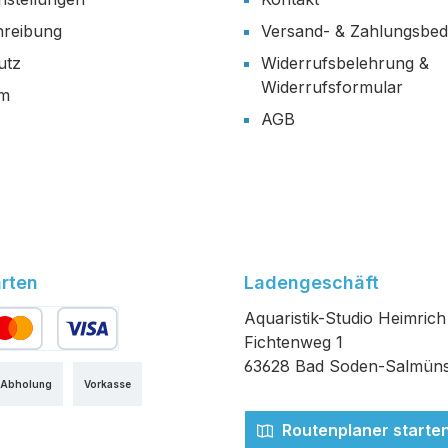
reibung
Versand- & Zahlungsbe
utz
Widerrufsbelehrung &
Widerrufsformular
um
AGB
rten
Ladengeschäft
Aquaristik-Studio Heimrich
Fichtenweg 1
edit- oder Debitkarte
63628 Bad Soden-Salmüns
 Abholung
Vorkasse
Routenplaner starte