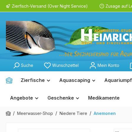
Zierfisch-Versand (Over Night Service)
Zusage auf L
springen
Zur Hauptnavigation springen
Suche
Wunschzettel
Mein Konto
Zierfische
Aquascaping
Aquariumpf
Angebote
Geschenke
Medikamente
/
/
/
Meerwasser-Shop
Niedere Tiere
Anemonen