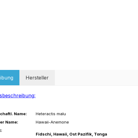
ibung
Hersteller
sbeschreibung:
chaftl. Name:
Heteractis malu
er Name:
Hawaii-Anemone
:
Fidschi, Hawaii, Ost Pazifik, Tonga