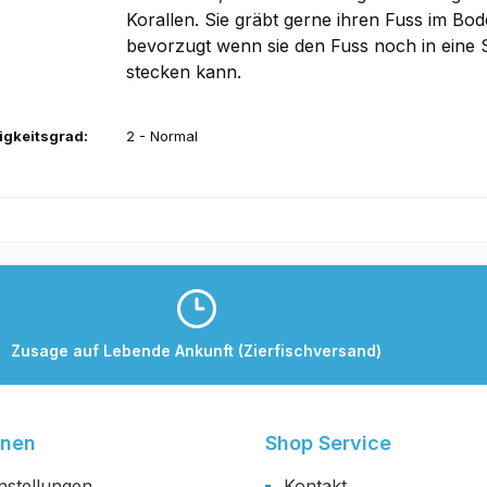
Korallen. Sie gräbt gerne ihren Fuss im Bo
bevorzugt wenn sie den Fuss noch in eine S
stecken kann.
igkeitsgrad:
2 - Normal
Zusage auf Lebende Ankunft (Zierfischversand)
onen
Shop Service
nstellungen
Kontakt