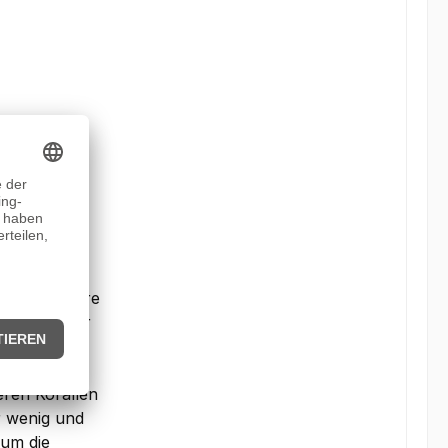
 Fuss nicht
 sie gut
orallem an
nung und
keln zu
h ziemlich
 Farbe! - Ihre
 ist sie sehr
ren Korallen
r wenig und
um die