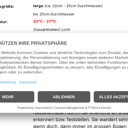
large
(ca. 22cm - 25cm Durchmesser)
sgröße:
bis 25cm Durchmesser
23°C - 27°C
tur:
Zooxanthellen/ Licht
quariumgröße:
ab. 150Ltr. und mehr
Hier gilt wie bei allen Anemonen: Wenn der
:
verletzt ist, und die Wasserwerte stimmen ist
einzugewöhnen. Die
Heteractis malu
ist v
relativ wenigen Tentakeln, um die Mundöff
besonders an unterschiedlich langen Tenta
erkennen. Vielfach können die Tentakel auc
"knubblig" aussehen!. Der Fuss ist von rötl.
Nesselkraft ist nicht sehr groß! Auf alle Fälle
rücksichtsvoll" gegenüber anderen sessilen
Mitbewohnern. Ich konnte bisher keinerlei
Nesselschäden durch die Anemone an ande
erkennen bzw. feststellen. Sie wandert seh
wenn doch, dann immer im grossen Bogen 