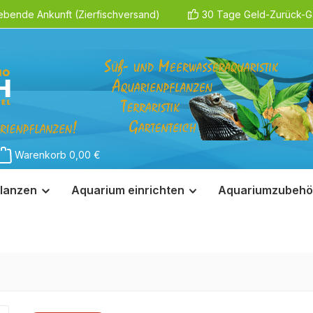
ebende Ankunft (Zierfischversand)
30 Tage Geld-Zurück-Ga
Warenkorb
0,00 €
lanzen
Aquarium einrichten
Aquariumzubehö