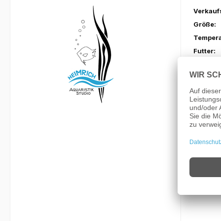
Verkauf
Größe:
Tempera
Futter:
Empf. A
Haltung