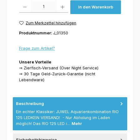
Produkt Anzahl: Gib den gewünschten Wert ein oder benutze die Schaltflächen um 
In den Warenkorb
Zum Merkzettel hinzufügen
Produktnummer:
J_01350
Frage zum Artikel?
Unsere Vorteile
⇒ Zierfisch-Versand (Over Night Service)
⇒ 30 Tage Geld-Zurück-Garantie (nicht
Lebendware)
Beschreibung
Ein echter Klassiker: JUWEL Aquarienkombination RIO
125 LEDKEIN VERSAND! - Nur Abholung im Laden
möglich! Das RIO 125 LED i…
Mehr
Sicherheitshinweise