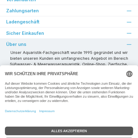
Zahlungsarten
Ladengeschäft
Sicher Einkaufen
Über uns
Unser Aquaristik-Fachgeschäft wurde 1995 gegründet und wir
bieten unseren Kunden ein umfangreiches Angebot im Bereich
Süßwasser- & Meerwasseraquaristik, Online-Shop, Zierfische,
Pflanzen, Aquarienkombinationen, Technikzubehör usw. ! Als
kompetenter Aquaristik-Fachhandelspartner stehen wir Ihnen für
alle Ihre Projekte und Einrichtungs- oder Besatzwünsche zur
Verfügung!
Besuchen Sie uns in unseren Räumlichkeiten oder senden Sie uns
eine E-Mail mit Ihren Wünschen!
Vertrag widerrufen