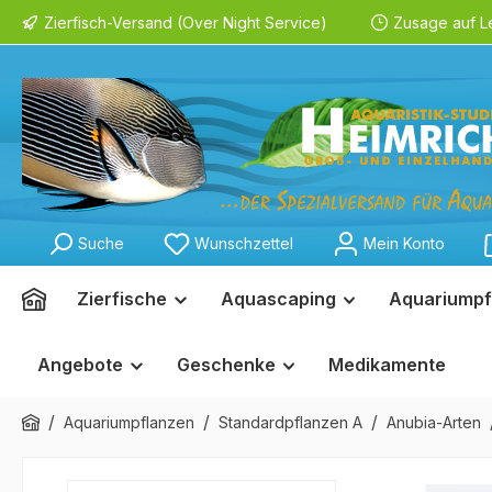
Zierfisch-Versand (Over Night Service)
Zusage auf L
springen
Zur Hauptnavigation springen
Suche
Wunschzettel
Mein Konto
Zierfische
Aquascaping
Aquariumpf
Angebote
Geschenke
Medikamente
/
/
/
Aquariumpflanzen
Standardpflanzen A
Anubia-Arten