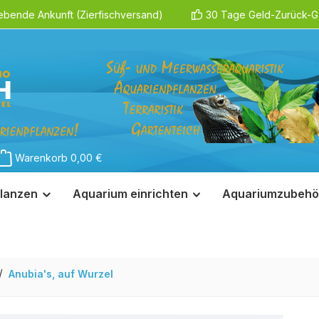
ebende Ankunft (Zierfischversand)
30 Tage Geld-Zurück-Ga
Warenkorb
0,00 €
lanzen
Aquarium einrichten
Aquariumzubehö
/
Anubia's, auf Wurzel