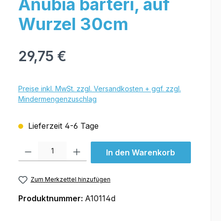
Anubia barteri, auf
Wurzel 30cm
29,75 €
Preise inkl. MwSt. zzgl. Versandkosten + ggf. zzgl.
Mindermengenzuschlag
Lieferzeit 4-6 Tage
Produkt Anzahl: Gib den gewünschten Wert ein oder benutze die Schal
In den Warenkorb
Zum Merkzettel hinzufügen
Produktnummer:
A10114d