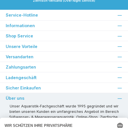
Zierfisch-Versand (Over Night Service)
Service-Hotline
Informationen
Shop Service
Unsere Vorteile
Versandarten
Zahlungsarten
Ladengeschäft
Sicher Einkaufen
Über uns
Unser Aquaristik-Fachgeschäft wurde 1995 gegründet und wir
bieten unseren Kunden ein umfangreiches Angebot im Bereich
Süßwasser- & Meerwasseraquaristik, Online-Shop, Zierfische,
Pflanzen, Aquarienkombinationen, Technikzubehör usw. ! Als
kompetenter Aquaristik-Fachhandelspartner stehen wir Ihnen für