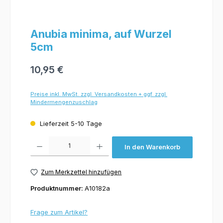
Anubia minima, auf Wurzel
5cm
10,95 €
Preise inkl. MwSt. zzgl. Versandkosten + ggf. zzgl.
Mindermengenzuschlag
Lieferzeit 5-10 Tage
Produkt Anzahl: Gib den gewünschten Wert ein oder benutze die Schaltflächen um 
In den Warenkorb
Zum Merkzettel hinzufügen
Produktnummer:
A10182a
Frage zum Artikel?