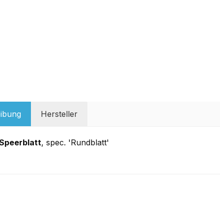
ibung
Hersteller
Speerblatt
, spec. 'Rundblatt'