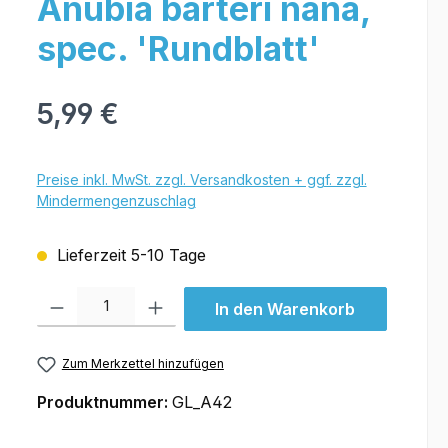
Anubia barteri nana,
spec. 'Rundblatt'
5,99 €
Preise inkl. MwSt. zzgl. Versandkosten + ggf. zzgl.
Mindermengenzuschlag
Lieferzeit 5-10 Tage
Produkt Anzahl: Gib den gewünschten Wert ein oder benutze die Schal
In den Warenkorb
Zum Merkzettel hinzufügen
Produktnummer:
GL_A42