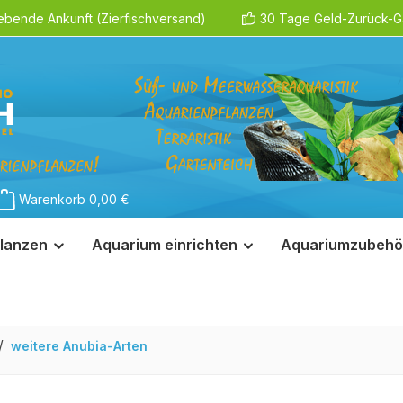
ebende Ankunft (Zierfischversand)
30 Tage Geld-Zurück-Ga
Warenkorb
0,00 €
lanzen
Aquarium einrichten
Aquariumzubehö
/
weitere Anubia-Arten