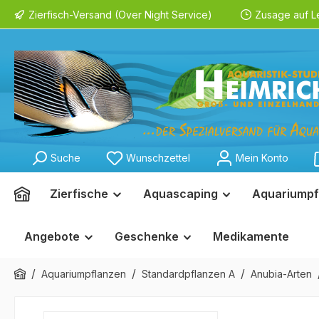
Zierfisch-Versand (Over Night Service)
Zusage auf L
springen
Zur Hauptnavigation springen
Suche
Wunschzettel
Mein Konto
Zierfische
Aquascaping
Aquariumpf
Angebote
Geschenke
Medikamente
/
/
/
Aquariumpflanzen
Standardpflanzen A
Anubia-Arten