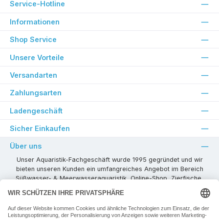
Service-Hotline
Informationen
Shop Service
Unsere Vorteile
Versandarten
Zahlungsarten
Ladengeschäft
Sicher Einkaufen
Über uns
Unser Aquaristik-Fachgeschäft wurde 1995 gegründet und wir
bieten unseren Kunden ein umfangreiches Angebot im Bereich
Süßwasser- & Meerwasseraquaristik, Online-Shop, Zierfische,
Pflanzen, Aquarienkombinationen, Technikzubehör usw. ! Als
kompetenter Aquaristik-Fachhandelspartner stehen wir Ihnen für
alle Ihre Projekte und Einrichtungs- oder Besatzwünsche zur
Verfügung!