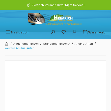
alt springen
Zierfisch-Versand (Over Night Service)
Navigation
Warenkorb
/
/
/
/
Aquariumpflanzen
Standardpflanzen A
Anubia-Arten
weitere Anubia-Arten
Bildergalerie überspringen