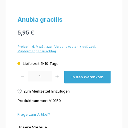
Anubia gracilis
5,95 €
Preise inkl. MwSt. zzgl. Versandkosten + ggf. zzgl.
Mindermengenzuschlag
Lieferzeit 5-10 Tage
Produkt Anzahl: Gib den gewünschten Wert ein oder benutze die Schaltflächen um 
In den Warenkorb
Zum Merkzettel hinzufügen
Produktnummer:
A10150
Frage zum Artikel?
Unsere Vorteile