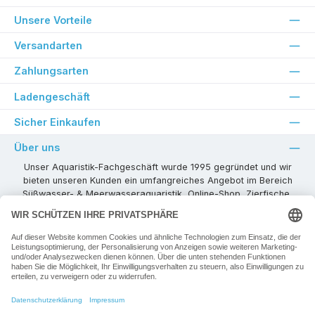
Unsere Vorteile
Versandarten
Zahlungsarten
Ladengeschäft
Sicher Einkaufen
Über uns
Unser Aquaristik-Fachgeschäft wurde 1995 gegründet und wir
bieten unseren Kunden ein umfangreiches Angebot im Bereich
Süßwasser- & Meerwasseraquaristik, Online-Shop, Zierfische,
Pflanzen, Aquarienkombinationen, Technikzubehör usw. ! Als
kompetenter Aquaristik-Fachhandelspartner stehen wir Ihnen für
alle Ihre Projekte und Einrichtungs- oder Besatzwünsche zur
Verfügung!
Besuchen Sie uns in unseren Räumlichkeiten oder senden Sie uns
eine E-Mail mit Ihren Wünschen!