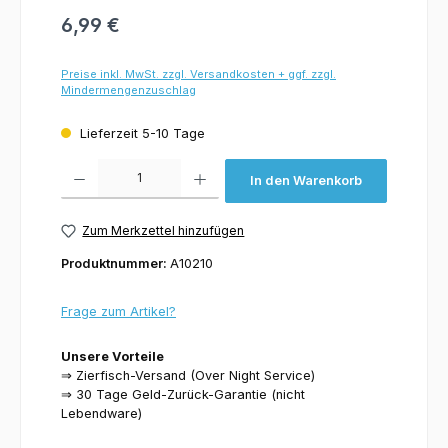
6,99 €
Preise inkl. MwSt. zzgl. Versandkosten + ggf. zzgl.
Mindermengenzuschlag
Lieferzeit 5-10 Tage
Produkt Anzahl: Gib den gewünschten Wert ein oder benutze die Schaltflächen um 
In den Warenkorb
Zum Merkzettel hinzufügen
Produktnummer:
A10210
Frage zum Artikel?
Unsere Vorteile
⇒ Zierfisch-Versand (Over Night Service)
⇒ 30 Tage Geld-Zurück-Garantie (nicht
Lebendware)