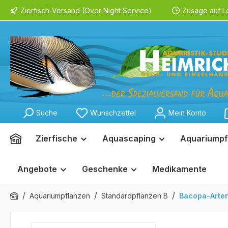
Zierfisch-Versand (Over Night Service)
Zusage auf L
springen
Zur Hauptnavigation springen
Suche
Wunschzettel
Mein Konto
Zierfische
Aquascaping
Aquariumpf
Angebote
Geschenke
Medikamente
/
/
/
Aquariumpflanzen
Standardpflanzen B
Bacopa-Arte