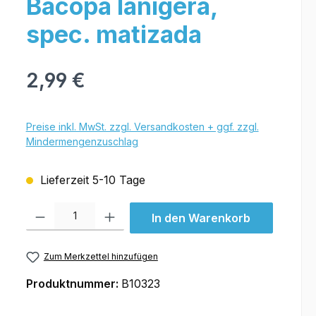
Bacopa lanigera,
spec. matizada
2,99 €
Preise inkl. MwSt. zzgl. Versandkosten + ggf. zzgl.
Mindermengenzuschlag
Lieferzeit 5-10 Tage
Produkt Anzahl: Gib den gewünschten Wert ein oder benutze die Schal
In den Warenkorb
Zum Merkzettel hinzufügen
Produktnummer:
B10323