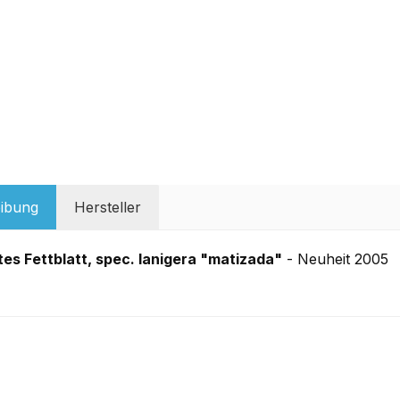
ibung
Hersteller
es Fettblatt, spec. lanigera "matizada"
- Neuheit 2005