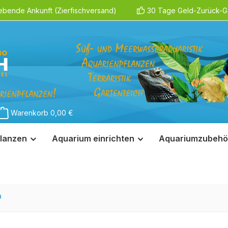
ebende Ankunft (Zierfischversand)
30 Tage Geld-Zurück-Ga
Warenkorb
0,00 €
lanzen
Aquarium einrichten
Aquariumzubehö
n