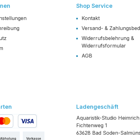
onen
Shop Service
nstellungen
Kontakt
reibung
Versand- & Zahlungsbe
utz
Widerrufsbelehrung &
Widerrufsformular
um
AGB
rten
Ladengeschäft
Aquaristik-Studio Heimrich
Fichtenweg 1
edit- oder Debitkarte
63628 Bad Soden-Salmüns
 Abholung
Vorkasse