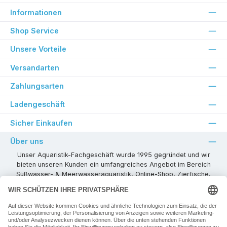
Informationen
Shop Service
Unsere Vorteile
Versandarten
Zahlungsarten
Ladengeschäft
Sicher Einkaufen
Über uns
Unser Aquaristik-Fachgeschäft wurde 1995 gegründet und wir
bieten unseren Kunden ein umfangreiches Angebot im Bereich
Süßwasser- & Meerwasseraquaristik, Online-Shop, Zierfische,
Pflanzen, Aquarienkombinationen, Technikzubehör usw. ! Als
kompetenter Aquaristik-Fachhandelspartner stehen wir Ihnen für
alle Ihre Projekte und Einrichtungs- oder Besatzwünsche zur
Verfügung!