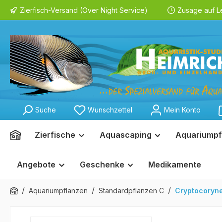
Zierfisch-Versand (Over Night Service)
Zusage auf L
springen
Zur Hauptnavigation springen
Suche
Wunschzettel
Mein Konto
Zierfische
Aquascaping
Aquariumpf
Angebote
Geschenke
Medikamente
/
/
/
Aquariumpflanzen
Standardpflanzen C
Cryptocoryn