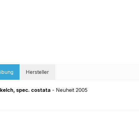
ibung
Hersteller
elch, spec. costata
- Neuheit 2005