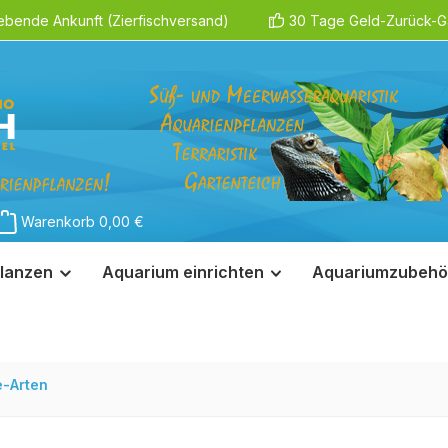
ebende Ankunft (Zierfischversand)
30 Tage Geld-Zurück-Ga
Warenkorb
0,00 €
lanzen
Aquarium einrichten
Aquariumzubehö
e-Arten