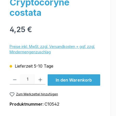
Cryptocoryne
costata
4,25 €
Preise inkl. MwSt. zzgl. Versandkosten + ggf. zzgl.
Mindermengenzuschlag
Lieferzeit 5-10 Tage
Produkt Anzahl: Gib den gewünschten Wert ein oder benutze die Schal
In den Warenkorb
Zum Merkzettel hinzufügen
Produktnummer:
C10542