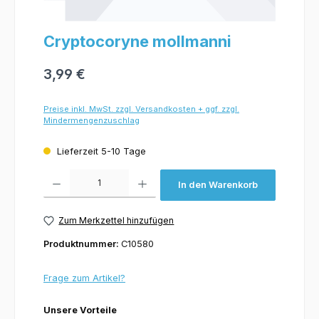
Cryptocoryne mollmanni
3,99 €
Preise inkl. MwSt. zzgl. Versandkosten + ggf. zzgl.
Mindermengenzuschlag
Lieferzeit 5-10 Tage
Produkt Anzahl: Gib den gewünschten Wert ein oder benutze die Schaltflächen um 
In den Warenkorb
Zum Merkzettel hinzufügen
Produktnummer:
C10580
Frage zum Artikel?
Unsere Vorteile