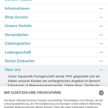
Informationen
Shop Service
Unsere Vorteile
Versandarten
Zahlungsarten
Ladengeschäft
Sicher Einkaufen
Über uns
Unser Aquaristik-Fachgeschäft wurde 1995 gegründet und wir
bieten unseren Kunden ein umfangreiches Angebot im Bereich
Süßwasser- & Meerwasseraquaristik, Online-Shop, Zierfische,
Pflanzen, Aquarienkombinationen, Technikzubehör usw. ! Als
kompetenter Aquaristik-Fachhandelspartner stehen wir Ihnen für
alle Ihre Projekte und Einrichtungs- oder Besatzwünsche zur
Verfügung!