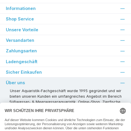
Informationen
Shop Service
Unsere Vorteile
Versandarten
Zahlungsarten
Ladengeschäft
Sicher Einkaufen
Über uns
Unser Aquaristik-Fachgeschäft wurde 1995 gegründet und wir
bieten unseren Kunden ein umfangreiches Angebot im Bereich
Süßwasser- & Meerwasseraquaristik, Online-Shop, Zierfische,
Pflanzen, Aquarienkombinationen, Technikzubehör usw. ! Als
kompetenter Aquaristik-Fachhandelspartner stehen wir Ihnen für
alle Ihre Projekte und Einrichtungs- oder Besatzwünsche zur
Verfügung!