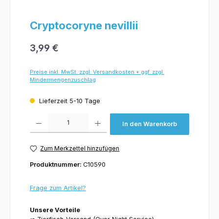
Cryptocoryne nevillii
3,99 €
Preise inkl. MwSt. zzgl. Versandkosten + ggf. zzgl.
Mindermengenzuschlag
Lieferzeit 5-10 Tage
Produkt Anzahl: Gib den gewünschten Wert ein oder benutze die Schaltflächen um 
In den Warenkorb
Zum Merkzettel hinzufügen
Produktnummer:
C10590
Frage zum Artikel?
Unsere Vorteile