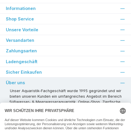
Informationen
Shop Service
Unsere Vorteile
Versandarten
Zahlungsarten
Ladengeschäft
Sicher Einkaufen
Über uns
Unser Aquaristik-Fachgeschäft wurde 1995 gegründet und wir
bieten unseren Kunden ein umfangreiches Angebot im Bereich
Süßwasser- & Meerwasseraquaristik, Online-Shop, Zierfische,
Pflanzen, Aquarienkombinationen, Technikzubehör usw. ! Als
kompetenter Aquaristik-Fachhandelspartner stehen wir Ihnen für
alle Ihre Projekte und Einrichtungs- oder Besatzwünsche zur
Verfügung!