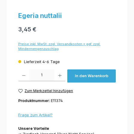
Egeria nuttalii
3,45 €
Preise inkl. MwSt. zzgl. Versandkosten + ggf. zzgl.
Mindermengenzuschlag
Lieferzeit 4-6 Tage
Produkt Anzahl: Gib den gewünschten Wert ein oder benutze die Schaltflächen um 
In den Warenkorb
Zum Merkzettel hinzufügen
Produktnummer:
E11374
Frage zum Artikel?
Unsere Vorteile