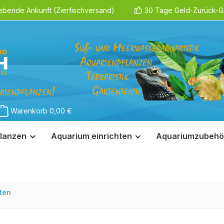
ebende Ankunft (Zierfischversand)
30 Tage Geld-Zurück-Ga
Warenkorb
0,00 €
lanzen
Aquarium einrichten
Aquariumzubehö
rten