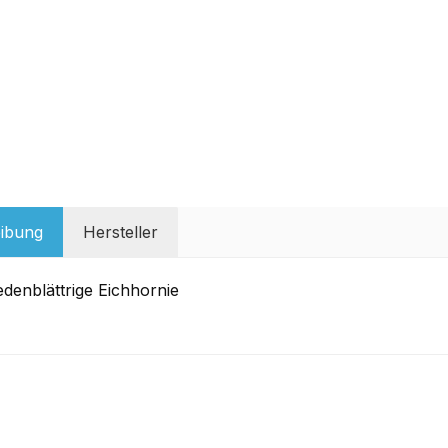
ibung
Hersteller
edenblättrige Eichhornie