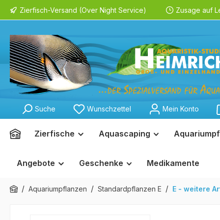
Zierfisch-Versand (Over Night Service)
Zusage auf L
springen
Zur Hauptnavigation springen
Suche
Wunschzettel
Mein Konto
Zierfische
Aquascaping
Aquariumpf
Angebote
Geschenke
Medikamente
/
/
/
Aquariumpflanzen
Standardpflanzen E
E - weitere A