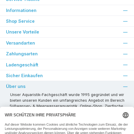
Informationen
Shop Service
Unsere Vorteile
Versandarten
Zahlungsarten
Ladengeschäft
Sicher Einkaufen
Über uns
Unser Aquaristik-Fachgeschäft wurde 1995 gegründet und wir
bieten unseren Kunden ein umfangreiches Angebot im Bereich
Süßwasser- & Meerwasseraquaristik, Online-Shop, Zierfische,
Pflanzen, Aquarienkombinationen, Technikzubehör usw. ! Als
kompetenter Aquaristik-Fachhandelspartner stehen wir Ihnen für
alle Ihre Projekte und Einrichtungs- oder Besatzwünsche zur
Verfügung!