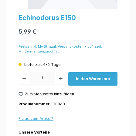
Echinodorus E150
5,99 €
Preise inkl. MwSt. zzgl. Versandkosten + ggf. zzgl.
Mindermengenzuschlag
Lieferzeit 4-6 Tage
Produkt Anzahl: Gib den gewünschten Wert ein oder benutze die Schaltflächen um 
In den Warenkorb
Zum Merkzettel hinzufügen
Produktnummer:
E10868
Frage zum Artikel?
Unsere Vorteile