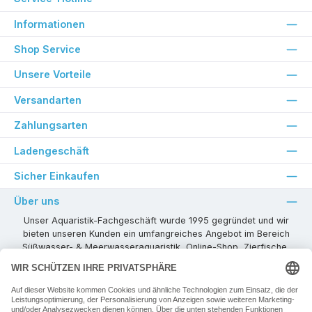
Informationen
Shop Service
Unsere Vorteile
Versandarten
Zahlungsarten
Ladengeschäft
Sicher Einkaufen
Über uns
Unser Aquaristik-Fachgeschäft wurde 1995 gegründet und wir
bieten unseren Kunden ein umfangreiches Angebot im Bereich
Süßwasser- & Meerwasseraquaristik, Online-Shop, Zierfische,
Pflanzen, Aquarienkombinationen, Technikzubehör usw. ! Als
kompetenter Aquaristik-Fachhandelspartner stehen wir Ihnen für
alle Ihre Projekte und Einrichtungs- oder Besatzwünsche zur
Verfügung!