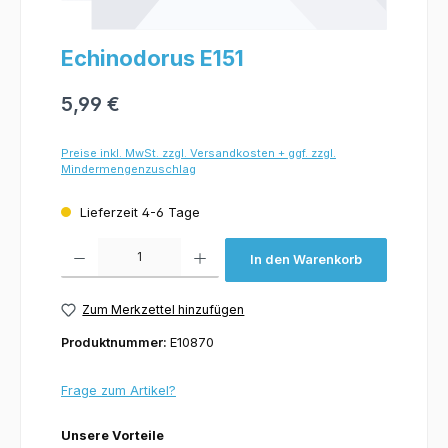
Echinodorus E151
5,99 €
Preise inkl. MwSt. zzgl. Versandkosten + ggf. zzgl.
Mindermengenzuschlag
Lieferzeit 4-6 Tage
Produkt Anzahl: Gib den gewünschten Wert ein oder benutze die Schaltflächen um 
In den Warenkorb
Zum Merkzettel hinzufügen
Produktnummer:
E10870
Frage zum Artikel?
Unsere Vorteile