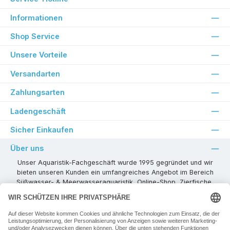
Informationen
Shop Service
Unsere Vorteile
Versandarten
Zahlungsarten
Ladengeschäft
Sicher Einkaufen
Über uns
Unser Aquaristik-Fachgeschäft wurde 1995 gegründet und wir
bieten unseren Kunden ein umfangreiches Angebot im Bereich
Süßwasser- & Meerwasseraquaristik, Online-Shop, Zierfische,
Pflanzen, Aquarienkombinationen, Technikzubehör usw. ! Als
kompetenter Aquaristik-Fachhandelspartner stehen wir Ihnen für
alle Ihre Projekte und Einrichtungs- oder Besatzwünsche zur
Verfügung!