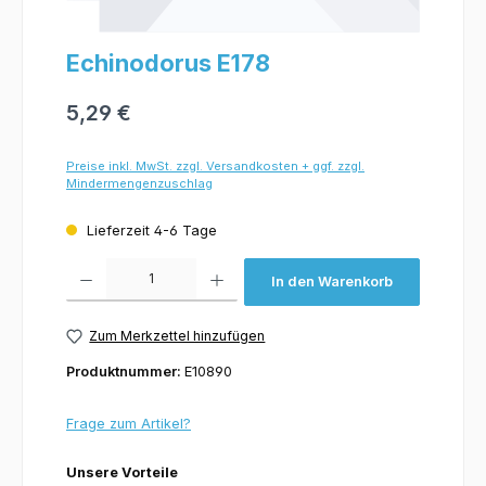
Echinodorus E178
5,29 €
Preise inkl. MwSt. zzgl. Versandkosten + ggf. zzgl.
Mindermengenzuschlag
Lieferzeit 4-6 Tage
Produkt Anzahl: Gib den gewünschten Wert ein oder benutze die Schaltflächen um 
In den Warenkorb
Zum Merkzettel hinzufügen
Produktnummer:
E10890
Frage zum Artikel?
Unsere Vorteile