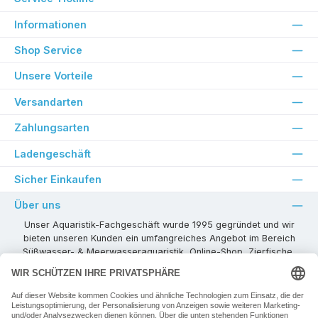
Informationen
Shop Service
Unsere Vorteile
Versandarten
Zahlungsarten
Ladengeschäft
Sicher Einkaufen
Über uns
Unser Aquaristik-Fachgeschäft wurde 1995 gegründet und wir
bieten unseren Kunden ein umfangreiches Angebot im Bereich
Süßwasser- & Meerwasseraquaristik, Online-Shop, Zierfische,
Pflanzen, Aquarienkombinationen, Technikzubehör usw. ! Als
kompetenter Aquaristik-Fachhandelspartner stehen wir Ihnen für
alle Ihre Projekte und Einrichtungs- oder Besatzwünsche zur
Verfügung!