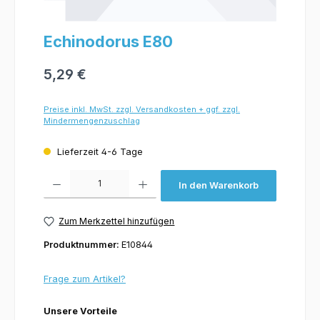
Echinodorus E80
5,29 €
Preise inkl. MwSt. zzgl. Versandkosten + ggf. zzgl.
Mindermengenzuschlag
Lieferzeit 4-6 Tage
Produkt Anzahl: Gib den gewünschten Wert ein oder benutze die Schaltflächen um 
In den Warenkorb
Zum Merkzettel hinzufügen
Produktnummer:
E10844
Frage zum Artikel?
Unsere Vorteile