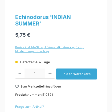
Echinodorus 'INDIAN
SUMMER'
5,75 €
Preise inkl. MwSt. zzgl. Versandkosten + ggf. zzgl.
Mindermengenzuschlag
Lieferzeit 4-6 Tage
Produkt Anzahl: Gib den gewünschten Wert ein oder benutze die Schaltflächen um 
In den Warenkorb
Zum Merkzettel hinzufügen
Produktnummer:
E10821
Frage zum Artikel?