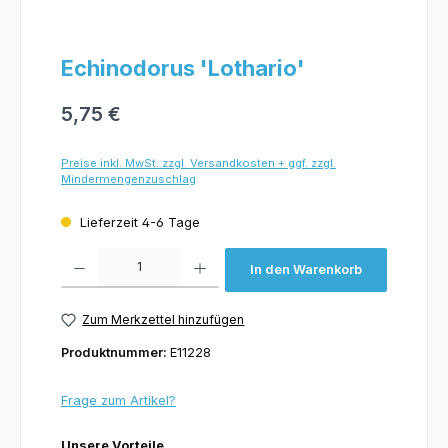
Echinodorus 'Lothario'
5,75 €
Preise inkl. MwSt. zzgl. Versandkosten + ggf. zzgl.
Mindermengenzuschlag
Lieferzeit 4-6 Tage
Produkt Anzahl: Gib den gewünschten Wert ein oder benutze die Schaltflächen um 
In den Warenkorb
Zum Merkzettel hinzufügen
Produktnummer:
E11228
Frage zum Artikel?
Unsere Vorteile