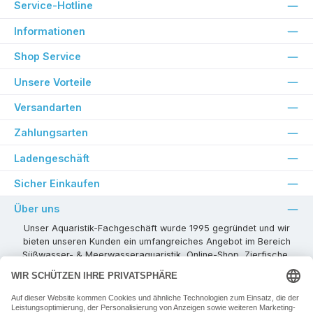
Service-Hotline
Informationen
Shop Service
Unsere Vorteile
Versandarten
Zahlungsarten
Ladengeschäft
Sicher Einkaufen
Über uns
Unser Aquaristik-Fachgeschäft wurde 1995 gegründet und wir
bieten unseren Kunden ein umfangreiches Angebot im Bereich
Süßwasser- & Meerwasseraquaristik, Online-Shop, Zierfische,
Pflanzen, Aquarienkombinationen, Technikzubehör usw. ! Als
kompetenter Aquaristik-Fachhandelspartner stehen wir Ihnen für
alle Ihre Projekte und Einrichtungs- oder Besatzwünsche zur
Verfügung!