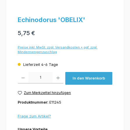
Echinodorus 'OBELIX'
5,75 €
Preise inkl. MwSt. zzgl. Versandkosten + ggf. zzgl.
Mindermengenzuschlag
Lieferzeit 4-6 Tage
Produkt Anzahl: Gib den gewünschten Wert ein oder benutze die Schaltflächen um 
In den Warenkorb
Zum Merkzettel hinzufügen
Produktnummer:
E11245
Frage zum Artikel?
Unsere Vorteile