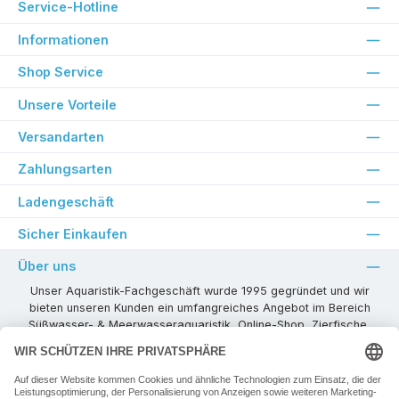
Service-Hotline
Informationen
Shop Service
Unsere Vorteile
Versandarten
Zahlungsarten
Ladengeschäft
Sicher Einkaufen
Über uns
Unser Aquaristik-Fachgeschäft wurde 1995 gegründet und wir
bieten unseren Kunden ein umfangreiches Angebot im Bereich
Süßwasser- & Meerwasseraquaristik, Online-Shop, Zierfische,
Pflanzen, Aquarienkombinationen, Technikzubehör usw. ! Als
kompetenter Aquaristik-Fachhandelspartner stehen wir Ihnen für
alle Ihre Projekte und Einrichtungs- oder Besatzwünsche zur
Verfügung!