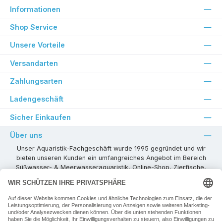
Informationen
Shop Service
Unsere Vorteile
Versandarten
Zahlungsarten
Ladengeschäft
Sicher Einkaufen
Über uns
Unser Aquaristik-Fachgeschäft wurde 1995 gegründet und wir
bieten unseren Kunden ein umfangreiches Angebot im Bereich
Süßwasser- & Meerwasseraquaristik, Online-Shop, Zierfische,
Pflanzen, Aquarienkombinationen, Technikzubehör usw. ! Als
kompetenter Aquaristik-Fachhandelspartner stehen wir Ihnen für
alle Ihre Projekte und Einrichtungs- oder Besatzwünsche zur
Verfügung!