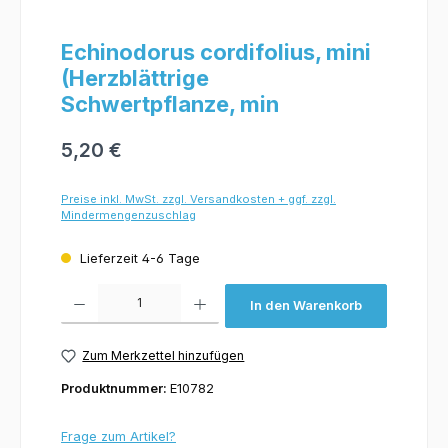
Echinodorus cordifolius, mini
(Herzblättrige
Schwertpflanze, min
5,20 €
Preise inkl. MwSt. zzgl. Versandkosten + ggf. zzgl.
Mindermengenzuschlag
Lieferzeit 4-6 Tage
Produkt Anzahl: Gib den gewünschten Wert ein oder benutze die Schaltflächen um 
In den Warenkorb
Zum Merkzettel hinzufügen
Produktnummer:
E10782
Frage zum Artikel?