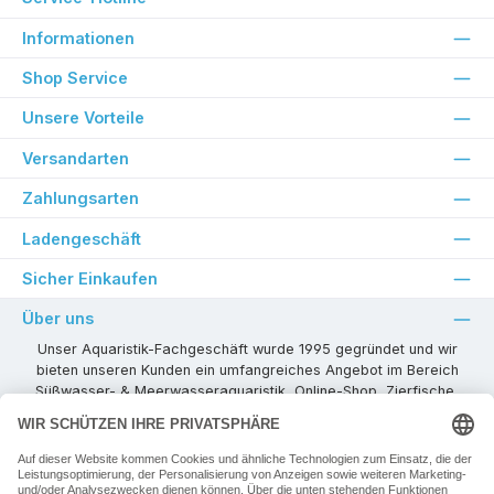
Informationen
Shop Service
Unsere Vorteile
Versandarten
Zahlungsarten
Ladengeschäft
Sicher Einkaufen
Über uns
Unser Aquaristik-Fachgeschäft wurde 1995 gegründet und wir
bieten unseren Kunden ein umfangreiches Angebot im Bereich
Süßwasser- & Meerwasseraquaristik, Online-Shop, Zierfische,
Pflanzen, Aquarienkombinationen, Technikzubehör usw. ! Als
kompetenter Aquaristik-Fachhandelspartner stehen wir Ihnen für
alle Ihre Projekte und Einrichtungs- oder Besatzwünsche zur
Verfügung!