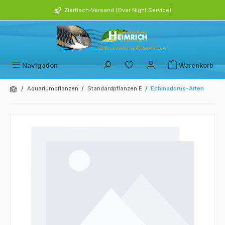
alt springen
Zierfisch-Versand (Over Night Service)
Navigation
Warenkorb
/
/
/
Aquariumpflanzen
Standardpflanzen E
Echinodorus-Arten
Bildergalerie überspringen