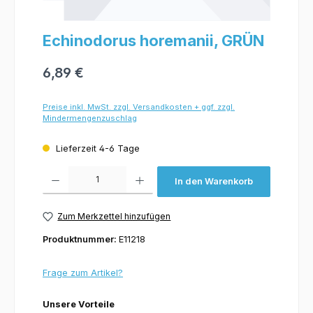
Echinodorus horemanii, GRÜN
6,89 €
Preise inkl. MwSt. zzgl. Versandkosten + ggf. zzgl.
Mindermengenzuschlag
Lieferzeit 4-6 Tage
Produkt Anzahl: Gib den gewünschten Wert ein oder benutze die Schaltflächen um 
In den Warenkorb
Zum Merkzettel hinzufügen
Produktnummer:
E11218
Frage zum Artikel?
Unsere Vorteile