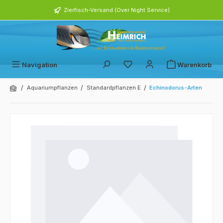
alt springen
Zierfisch-Versand (Over Night Service)
Navigation
Warenkorb
/
/
/
Aquariumpflanzen
Standardpflanzen E
Echinodorus-Arten
Bildergalerie überspringen