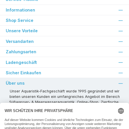
Informationen
Shop Service
Unsere Vorteile
Versandarten
Zahlungsarten
Ladengeschäft
Sicher Einkaufen
Über uns
Unser Aquaristik-Fachgeschäft wurde 1995 gegründet und wir
bieten unseren Kunden ein umfangreiches Angebot im Bereich
Süßwasser- & Meerwasseraquaristik, Online-Shop, Zierfische,
Pflanzen, Aquarienkombinationen, Technikzubehör usw. ! Als
kompetenter Aquaristik-Fachhandelspartner stehen wir Ihnen für
alle Ihre Projekte und Einrichtungs- oder Besatzwünsche zur
Verfügung!