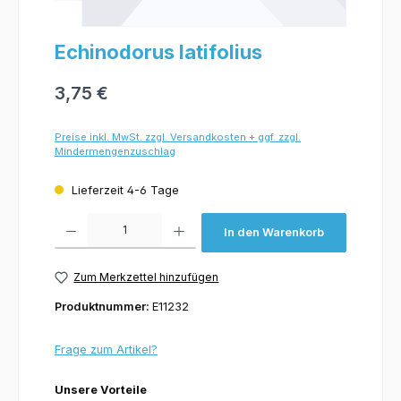
Echinodorus latifolius
3,75 €
Preise inkl. MwSt. zzgl. Versandkosten + ggf. zzgl.
Mindermengenzuschlag
Lieferzeit 4-6 Tage
Produkt Anzahl: Gib den gewünschten Wert ein oder benutze die Schaltflächen um 
In den Warenkorb
Zum Merkzettel hinzufügen
Produktnummer:
E11232
Frage zum Artikel?
Unsere Vorteile