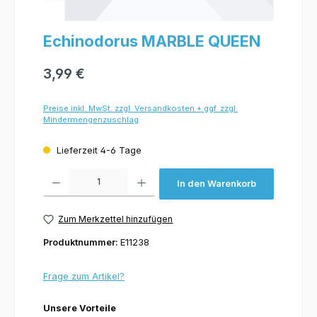
Echinodorus MARBLE QUEEN
3,99 €
Preise inkl. MwSt. zzgl. Versandkosten + ggf. zzgl.
Mindermengenzuschlag
Lieferzeit 4-6 Tage
Produkt Anzahl: Gib den gewünschten Wert ein oder benutze die Schaltflächen um 
In den Warenkorb
Zum Merkzettel hinzufügen
Produktnummer:
E11238
Frage zum Artikel?
Unsere Vorteile