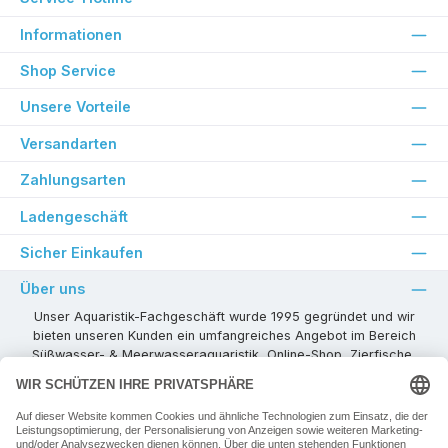
Informationen
Shop Service
Unsere Vorteile
Versandarten
Zahlungsarten
Ladengeschäft
Sicher Einkaufen
Über uns
Unser Aquaristik-Fachgeschäft wurde 1995 gegründet und wir
bieten unseren Kunden ein umfangreiches Angebot im Bereich
Süßwasser- & Meerwasseraquaristik, Online-Shop, Zierfische,
Pflanzen, Aquarienkombinationen, Technikzubehör usw. ! Als
kompetenter Aquaristik-Fachhandelspartner stehen wir Ihnen für
alle Ihre Projekte und Einrichtungs- oder Besatzwünsche zur
Verfügung!