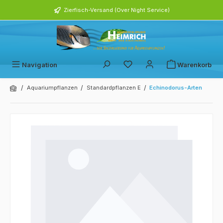
alt springen
Zierfisch-Versand (Over Night Service)
Navigation
Warenkorb
/
/
/
Aquariumpflanzen
Standardpflanzen E
Echinodorus-Arten
Bildergalerie überspringen