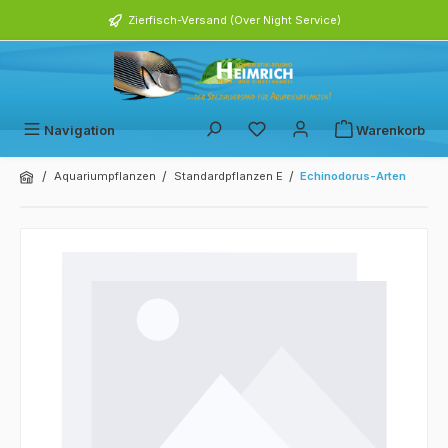
alt springen
Zierfisch-Versand (Over Night Service)
Navigation
Warenkorb
/
/
/
Aquariumpflanzen
Standardpflanzen E
Echinodorus-Arten
Bildergalerie überspringen