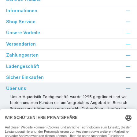
Informationen
Shop Service
Unsere Vorteile
Versandarten
Zahlungsarten
Ladengeschäft
Sicher Einkaufen
Über uns
Unser Aquaristik-Fachgeschäft wurde 1995 gegründet und wir
bieten unseren Kunden ein umfangreiches Angebot im Bereich
Süßwasser- & Meerwasseraquaristik, Online-Shop, Zierfische,
Pflanzen, Aquarienkombinationen, Technikzubehör usw. ! Als
kompetenter Aquaristik-Fachhandelspartner stehen wir Ihnen für
alle Ihre Projekte und Einrichtungs- oder Besatzwünsche zur
Verfügung!