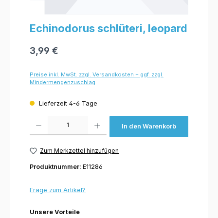
Echinodorus schlüteri, leopard
3,99 €
Preise inkl. MwSt. zzgl. Versandkosten + ggf. zzgl.
Mindermengenzuschlag
Lieferzeit 4-6 Tage
Produkt Anzahl: Gib den gewünschten Wert ein oder benutze die Schaltflächen um 
In den Warenkorb
Zum Merkzettel hinzufügen
Produktnummer:
E11286
Frage zum Artikel?
Unsere Vorteile