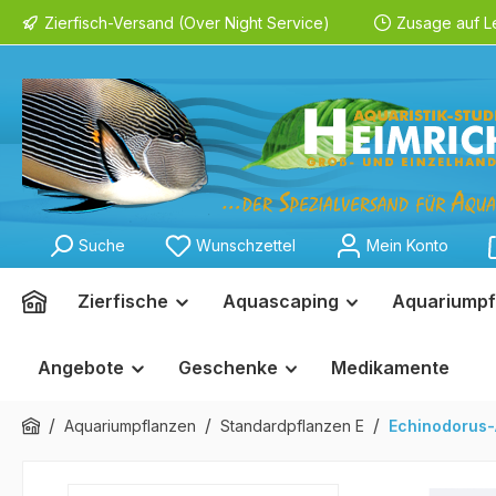
Zierfisch-Versand (Over Night Service)
Zusage auf L
springen
Zur Hauptnavigation springen
Suche
Wunschzettel
Mein Konto
Zierfische
Aquascaping
Aquariumpf
Angebote
Geschenke
Medikamente
/
/
/
Aquariumpflanzen
Standardpflanzen E
Echinodorus-