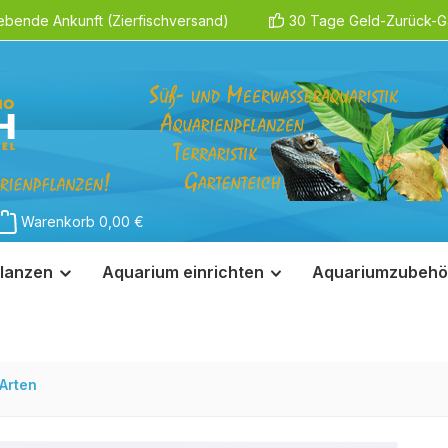
ebende Ankunft (Zierfischversand)
30 Tage Geld-Zurück-Ga
Warenkorb
0,00 €
lanzen
Aquarium einrichten
Aquariumzubehö
Arten