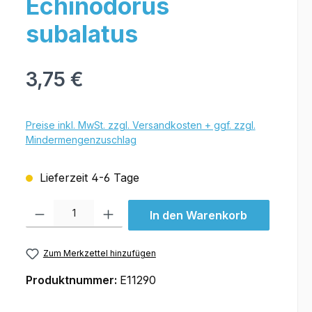
Echinodorus
subalatus
3,75 €
Preise inkl. MwSt. zzgl. Versandkosten + ggf. zzgl.
Mindermengenzuschlag
Lieferzeit 4-6 Tage
Produkt Anzahl: Gib den gewünschten Wert ein oder benutze die Schal
In den Warenkorb
Zum Merkzettel hinzufügen
Produktnummer:
E11290