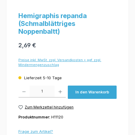
Hemigraphis repanda
(Schmalblättriges
Noppenbaltt)
2,69 €
Preise inkl. MwSt. zzgl. Versandkosten + ggf. zzgl.
Mindermengenzuschlag
Lieferzeit 5-10 Tage
Produkt Anzahl: Gib den gewünschten Wert ein oder benutze die Schaltflächen um 
In den Warenkorb
Zum Merkzettel hinzufügen
Produktnummer:
H11120
Frage zum Artikel?