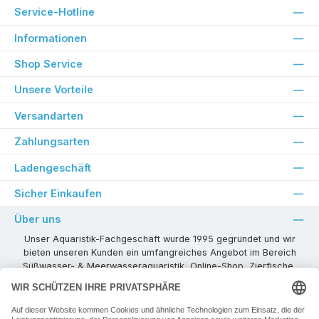
Service-Hotline
Informationen
Shop Service
Unsere Vorteile
Versandarten
Zahlungsarten
Ladengeschäft
Sicher Einkaufen
Über uns
Unser Aquaristik-Fachgeschäft wurde 1995 gegründet und wir
bieten unseren Kunden ein umfangreiches Angebot im Bereich
Süßwasser- & Meerwasseraquaristik, Online-Shop, Zierfische,
Pflanzen, Aquarienkombinationen, Technikzubehör usw. ! Als
kompetenter Aquaristik-Fachhandelspartner stehen wir Ihnen für
alle Ihre Projekte und Einrichtungs- oder Besatzwünsche zur