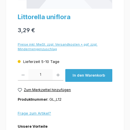
Littorella uniflora
3,29 €
Preise inkl. MwSt. zzgl. Versandkosten + ggf. zzgl.
Mindermengenzuschlag
Lieferzeit 5-10 Tage
Produkt Anzahl: Gib den gewünschten Wert ein oder benutze die Schaltflächen um 
In den Warenkorb
Zum Merkzettel hinzufügen
Produktnummer:
GL_L12
Frage zum Artikel?
Unsere Vorteile