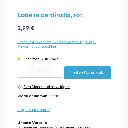
Lobelia cardinalis, rot
2,99 €
Preise inkl. MwSt. zzgl. Versandkosten + ggf. zzgl.
Mindermengenzuschlag
Lieferzeit 5-10 Tage
Produkt Anzahl: Gib den gewünschten Wert ein oder benutze die Schaltflächen um 
In den Warenkorb
Zum Merkzettel hinzufügen
Produktnummer:
L11310
Frage zum Artikel?
Unsere Vorteile