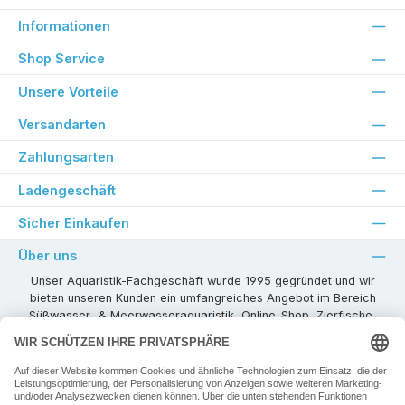
Informationen
Shop Service
Unsere Vorteile
Versandarten
Zahlungsarten
Ladengeschäft
Sicher Einkaufen
Über uns
Unser Aquaristik-Fachgeschäft wurde 1995 gegründet und wir
bieten unseren Kunden ein umfangreiches Angebot im Bereich
Süßwasser- & Meerwasseraquaristik, Online-Shop, Zierfische,
Pflanzen, Aquarienkombinationen, Technikzubehör usw. ! Als
kompetenter Aquaristik-Fachhandelspartner stehen wir Ihnen für
alle Ihre Projekte und Einrichtungs- oder Besatzwünsche zur
Verfügung!