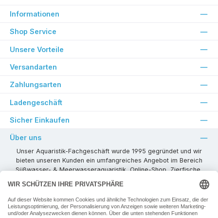
Informationen
Shop Service
Unsere Vorteile
Versandarten
Zahlungsarten
Ladengeschäft
Sicher Einkaufen
Über uns
Unser Aquaristik-Fachgeschäft wurde 1995 gegründet und wir
bieten unseren Kunden ein umfangreiches Angebot im Bereich
Süßwasser- & Meerwasseraquaristik, Online-Shop, Zierfische,
Pflanzen, Aquarienkombinationen, Technikzubehör usw. ! Als
kompetenter Aquaristik-Fachhandelspartner stehen wir Ihnen für
alle Ihre Projekte und Einrichtungs- oder Besatzwünsche zur
Verfügung!