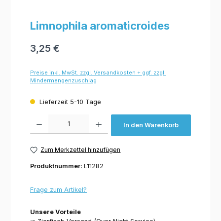
Limnophila aromaticroides
3,25 €
Preise inkl. MwSt. zzgl. Versandkosten + ggf. zzgl.
Mindermengenzuschlag
Lieferzeit 5-10 Tage
Produkt Anzahl: Gib den gewünschten Wert ein oder benutze die Schaltflächen um 
In den Warenkorb
Zum Merkzettel hinzufügen
Produktnummer:
L11282
Frage zum Artikel?
Unsere Vorteile