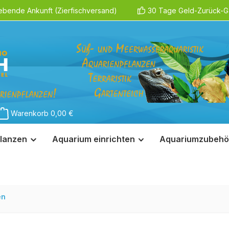
ebende Ankunft (Zierfischversand)
30 Tage Geld-Zurück-Ga
Warenkorb
0,00 €
lanzen
Aquarium einrichten
Aquariumzubehö
en