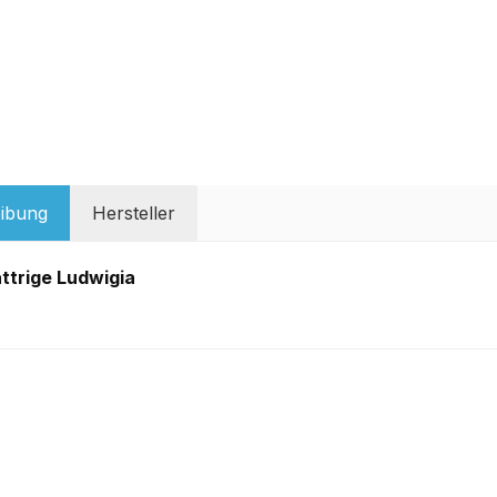
ibung
Hersteller
ättrige Ludwigia