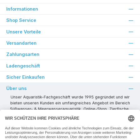
Informationen
Shop Service
Unsere Vorteile
Versandarten
Zahlungsarten
Ladengeschäft
Sicher Einkaufen
Über uns
Unser Aquaristik-Fachgeschäft wurde 1995 gegründet und wir
bieten unseren Kunden ein umfangreiches Angebot im Bereich
Süßwasser- & Meerwasseraquaristik, Online-Shop, Zierfische,
Pflanzen, Aquarienkombinationen, Technikzubehör usw. ! Als
kompetenter Aquaristik-Fachhandelspartner stehen wir Ihnen für
alle Ihre Projekte und Einrichtungs- oder Besatzwünsche zur
Verfügung!