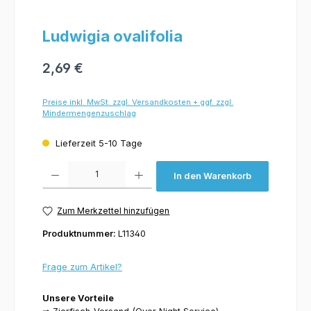
Ludwigia ovalifolia
2,69 €
Preise inkl. MwSt. zzgl. Versandkosten + ggf. zzgl.
Mindermengenzuschlag
Lieferzeit 5-10 Tage
Produkt Anzahl: Gib den gewünschten Wert ein oder benutze die Schaltflächen um 
In den Warenkorb
Zum Merkzettel hinzufügen
Produktnummer:
L11340
Frage zum Artikel?
Unsere Vorteile