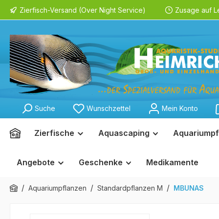
Zierfisch-Versand (Over Night Service)
Zusage auf L
springen
Zur Hauptnavigation springen
Suche
Wunschzettel
Mein Konto
Zierfische
Aquascaping
Aquariumpf
Angebote
Geschenke
Medikamente
/
/
/
Aquariumpflanzen
Standardpflanzen M
MBUNAS