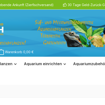
ebende Ankunft (Zierfischversand)
30 Tage Geld-Zurück-Ga
Warenkorb
0,00 €
lanzen
Aquarium einrichten
Aquariumzubehö