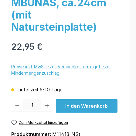
MBUNAS, ca.24cm
(mit
Natursteinplatte)
22,95 €
Preise inkl. MwSt. zzgl. Versandkosten + ggf. zzgl.
Mindermengenzuschlag
Lieferzeit 5-10 Tage
Produkt Anzahl: Gib den gewünschten Wert ein oder benutze die Schal
In den Warenkorb
Zum Merkzettel hinzufügen
Produktnummer:
M11413-NSt