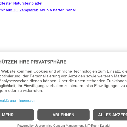
dfester Natursteinplatte
!
 mit
min. 3 Exemplaren
Anubia barteri nana
!