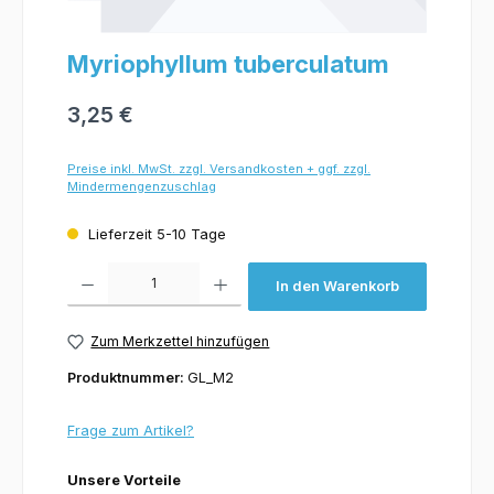
Myriophyllum tuberculatum
3,25 €
Preise inkl. MwSt. zzgl. Versandkosten + ggf. zzgl.
Mindermengenzuschlag
Lieferzeit 5-10 Tage
Produkt Anzahl: Gib den gewünschten Wert ein oder benutze die Schaltflächen um 
In den Warenkorb
Zum Merkzettel hinzufügen
Produktnummer:
GL_M2
Frage zum Artikel?
Unsere Vorteile