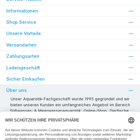
Informationen
Shop Service
Unsere Vorteile
Versandarten
Zahlungsarten
Ladengeschäft
Sicher Einkaufen
Über uns
Unser Aquaristik-Fachgeschäft wurde 1995 gegründet und wir
bieten unseren Kunden ein umfangreiches Angebot im Bereich
Süßwasser- & Meerwasseraquaristik, Online-Shop, Zierfische,
Pflanzen, Aquarienkombinationen, Technikzubehör usw. ! Als
kompetenter Aquaristik-Fachhandelspartner stehen wir Ihnen für
alle Ihre Projekte und Einrichtungs- oder Besatzwünsche zur
Verfügung!