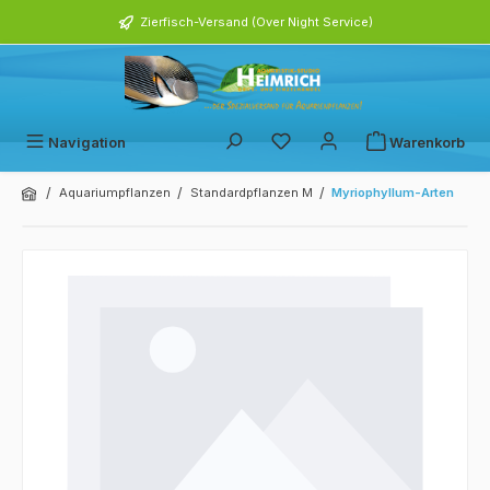
alt springen
Zierfisch-Versand (Over Night Service)
Navigation
Warenkorb
/
/
/
Aquariumpflanzen
Standardpflanzen M
Myriophyllum-Arten
Bildergalerie überspringen