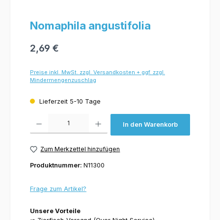
Nomaphila angustifolia
2,69 €
Preise inkl. MwSt. zzgl. Versandkosten + ggf. zzgl.
Mindermengenzuschlag
Lieferzeit 5-10 Tage
Produkt Anzahl: Gib den gewünschten Wert ein oder benutze die Schaltflächen um 
In den Warenkorb
Zum Merkzettel hinzufügen
Produktnummer:
N11300
Frage zum Artikel?
Unsere Vorteile