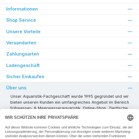
Informationen
Shop Service
Unsere Vorteile
Versandarten
Zahlungsarten
Ladengeschäft
Sicher Einkaufen
Über uns
Unser Aquaristik-Fachgeschäft wurde 1995 gegründet und wir
bieten unseren Kunden ein umfangreiches Angebot im Bereich
Süßwasser- & Meerwasseraquaristik, Online-Shop, Zierfische,
Pflanzen, Aquarienkombinationen, Technikzubehör usw. ! Als
kompetenter Aquaristik-Fachhandelspartner stehen wir Ihnen für
alle Ihre Projekte und Einrichtungs- oder Besatzwünsche zur
Verfügung!