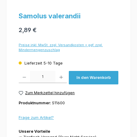
Samolus valerandii
2,89 €
Preise inkl. MwSt. zzgl. Versandkosten + ggf. zzgl.
Mindermengenzuschlag
Lieferzeit 5-10 Tage
Produkt Anzahl: Gib den gewünschten Wert ein oder benutze die Schaltflächen um 
In den Warenkorb
Zum Merkzettel hinzufügen
Produktnummer:
S11600
Frage zum Artikel?
Unsere Vorteile