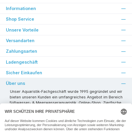
Informationen
Shop Service
Unsere Vorteile
Versandarten
Zahlungsarten
Ladengeschäft
Sicher Einkaufen
Über uns
Unser Aquaristik-Fachgeschäft wurde 1995 gegründet und wir
bieten unseren Kunden ein umfangreiches Angebot im Bereich
Süßwasser- & Meerwasseraquaristik, Online-Shop, Zierfische,
Pflanzen, Aquarienkombinationen, Technikzubehör usw. ! Als
kompetenter Aquaristik-Fachhandelspartner stehen wir Ihnen für
alle Ihre Projekte und Einrichtungs- oder Besatzwünsche zur
Verfügung!