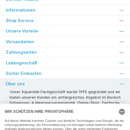
Informationen
Shop Service
Unsere Vorteile
Versandarten
Zahlungsarten
Ladengeschäft
Sicher Einkaufen
Über uns
Unser Aquaristik-Fachgeschäft wurde 1995 gegründet und wir
bieten unseren Kunden ein umfangreiches Angebot im Bereich
Süßwasser- & Meerwasseraquaristik, Online-Shop, Zierfische,
Pflanzen, Aquarienkombinationen, Technikzubehör usw. ! Als
kompetenter Aquaristik-Fachhandelspartner stehen wir Ihnen für
alle Ihre Projekte und Einrichtungs- oder Besatzwünsche zur
Verfügung!