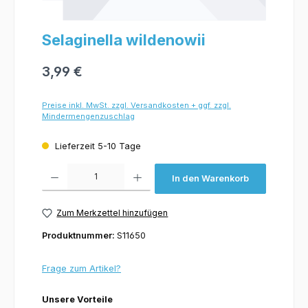
Selaginella wildenowii
3,99 €
Preise inkl. MwSt. zzgl. Versandkosten + ggf. zzgl.
Mindermengenzuschlag
Lieferzeit 5-10 Tage
Produkt Anzahl: Gib den gewünschten Wert ein oder benutze die Schaltflächen um 
In den Warenkorb
Zum Merkzettel hinzufügen
Produktnummer:
S11650
Frage zum Artikel?
Unsere Vorteile