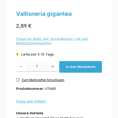
Vallisneria gigantea
2,89 €
Preise inkl. MwSt. zzgl. Versandkosten + ggf. zzgl.
Mindermengenzuschlag
Lieferzeit 5-10 Tage
Produkt Anzahl: Gib den gewünschten Wert ein oder benutze die Schaltflächen um 
In den Warenkorb
Zum Merkzettel hinzufügen
Produktnummer:
V11680
Frage zum Artikel?
Unsere Vorteile