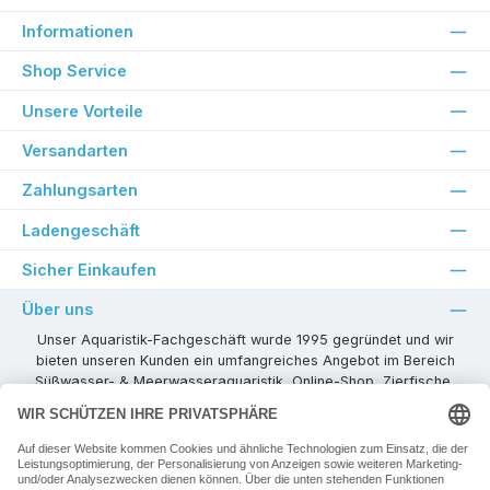
Informationen
Shop Service
Unsere Vorteile
Versandarten
Zahlungsarten
Ladengeschäft
Sicher Einkaufen
Über uns
Unser Aquaristik-Fachgeschäft wurde 1995 gegründet und wir
bieten unseren Kunden ein umfangreiches Angebot im Bereich
Süßwasser- & Meerwasseraquaristik, Online-Shop, Zierfische,
Pflanzen, Aquarienkombinationen, Technikzubehör usw. ! Als
kompetenter Aquaristik-Fachhandelspartner stehen wir Ihnen für
alle Ihre Projekte und Einrichtungs- oder Besatzwünsche zur
Verfügung!