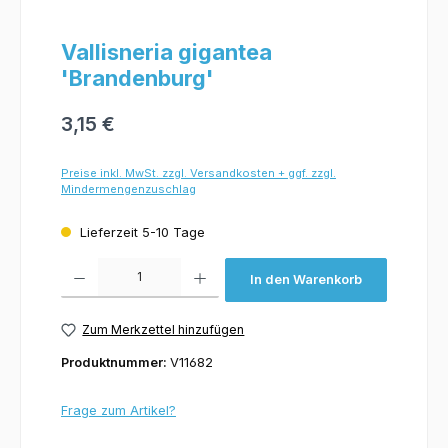
Vallisneria gigantea
'Brandenburg'
3,15 €
Preise inkl. MwSt. zzgl. Versandkosten + ggf. zzgl.
Mindermengenzuschlag
Lieferzeit 5-10 Tage
Produkt Anzahl: Gib den gewünschten Wert ein oder benutze die Schaltflächen um 
In den Warenkorb
Zum Merkzettel hinzufügen
Produktnummer:
V11682
Frage zum Artikel?