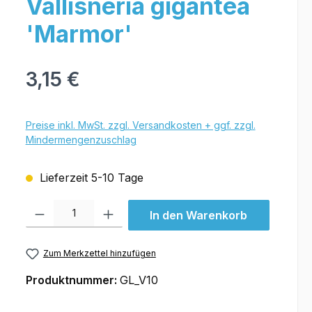
Vallisneria gigantea
'Marmor'
3,15 €
Preise inkl. MwSt. zzgl. Versandkosten + ggf. zzgl.
Mindermengenzuschlag
Lieferzeit 5-10 Tage
Produkt Anzahl: Gib den gewünschten Wert ein oder benutze die Schal
In den Warenkorb
Zum Merkzettel hinzufügen
Produktnummer:
GL_V10