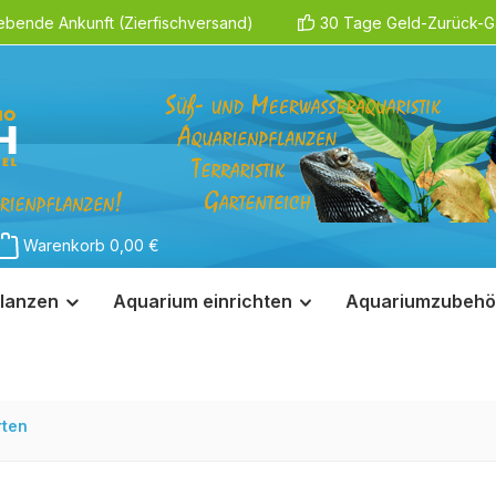
ebende Ankunft (Zierfischversand)
30 Tage Geld-Zurück-Ga
Warenkorb
0,00 €
lanzen
Aquarium einrichten
Aquariumzubehö
rten