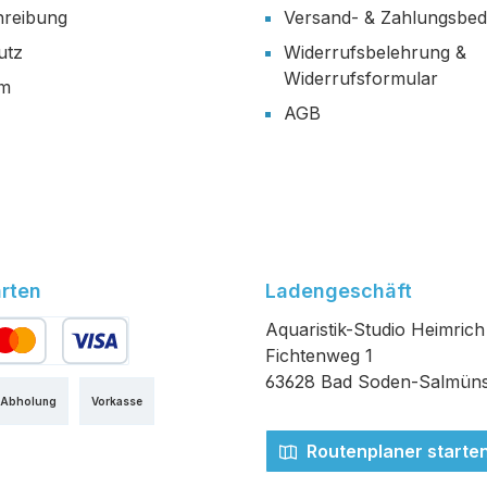
reibung
Versand- & Zahlungsbe
utz
Widerrufsbelehrung &
Widerrufsformular
um
AGB
rten
Ladengeschäft
Aquaristik-Studio Heimrich
Fichtenweg 1
edit- oder Debitkarte
63628 Bad Soden-Salmüns
 Abholung
Vorkasse
Routenplaner starte