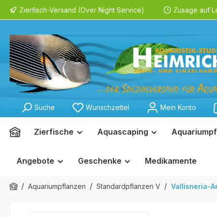
Zierfisch-Versand (Over Night Service)
Zusage auf L
springen
Zur Hauptnavigation springen
Suche
Wunschzettel
Mein Konto
Zierfische
Aquascaping
Aquariumpf
Angebote
Geschenke
Medikamente
/
/
/
Aquariumpflanzen
Standardpflanzen V
Vallisneria-A