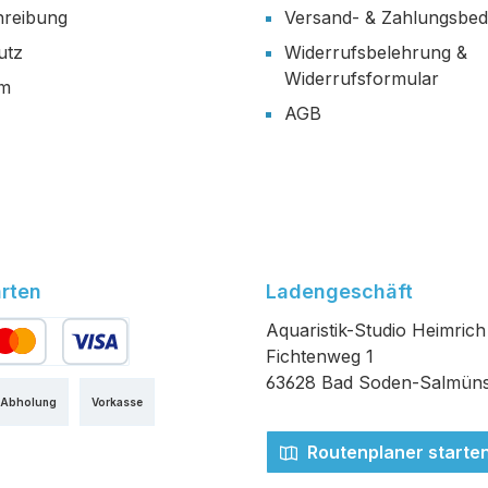
reibung
Versand- & Zahlungsbe
utz
Widerrufsbelehrung &
Widerrufsformular
um
AGB
rten
Ladengeschäft
Aquaristik-Studio Heimrich
Fichtenweg 1
edit- oder Debitkarte
63628 Bad Soden-Salmüns
 Abholung
Vorkasse
Routenplaner starte