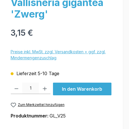
Vallisneria gigantea
'Zwerg'
3,15 €
Preise inkl. MwSt. zzgl. Versandkosten + ggf. zzgl.
Mindermengenzuschlag
Lieferzeit 5-10 Tage
Produkt Anzahl: Gib den gewünschten Wert ein oder benutze die Schal
In den Warenkorb
Zum Merkzettel hinzufügen
Produktnummer:
GL_V25