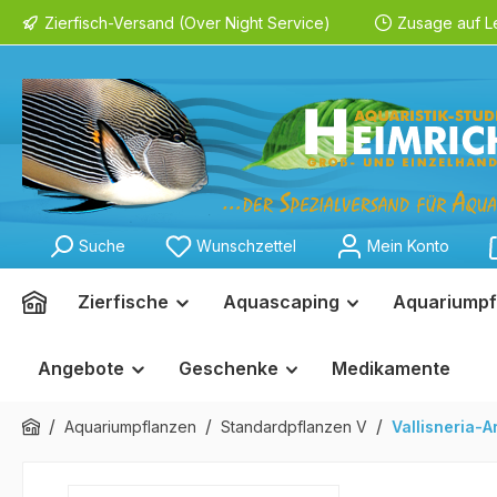
Zierfisch-Versand (Over Night Service)
Zusage auf L
springen
Zur Hauptnavigation springen
Suche
Wunschzettel
Mein Konto
Zierfische
Aquascaping
Aquariumpf
Angebote
Geschenke
Medikamente
/
/
/
Aquariumpflanzen
Standardpflanzen V
Vallisneria-A