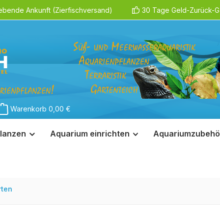
ebende Ankunft (Zierfischversand)
30 Tage Geld-Zurück-Ga
Warenkorb
0,00 €
lanzen
Aquarium einrichten
Aquariumzubehö
rten