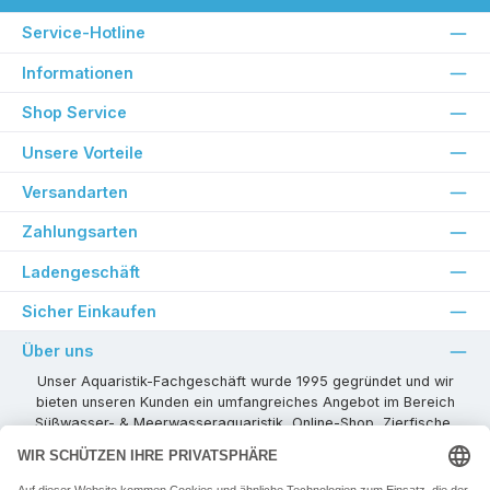
Service-Hotline
Informationen
Shop Service
Unsere Vorteile
Versandarten
Zahlungsarten
Ladengeschäft
Sicher Einkaufen
Über uns
Unser Aquaristik-Fachgeschäft wurde 1995 gegründet und wir
bieten unseren Kunden ein umfangreiches Angebot im Bereich
Süßwasser- & Meerwasseraquaristik, Online-Shop, Zierfische,
Pflanzen, Aquarienkombinationen, Technikzubehör usw. ! Als
kompetenter Aquaristik-Fachhandelspartner stehen wir Ihnen für
alle Ihre Projekte und Einrichtungs- oder Besatzwünsche zur