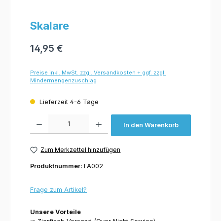
Skalare
14,95 €
Preise inkl. MwSt. zzgl. Versandkosten + ggf. zzgl.
Mindermengenzuschlag
Lieferzeit 4-6 Tage
Produkt Anzahl: Gib den gewünschten Wert ein oder benutze die Schaltflächen um 
In den Warenkorb
Zum Merkzettel hinzufügen
Produktnummer:
FA002
Frage zum Artikel?
Unsere Vorteile