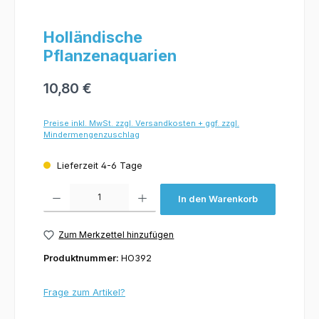
Holländische
Pflanzenaquarien
10,80 €
Preise inkl. MwSt. zzgl. Versandkosten + ggf. zzgl.
Mindermengenzuschlag
Lieferzeit 4-6 Tage
Produkt Anzahl: Gib den gewünschten Wert ein oder benutze die Schaltflächen um 
In den Warenkorb
Zum Merkzettel hinzufügen
Produktnummer:
HO392
Frage zum Artikel?