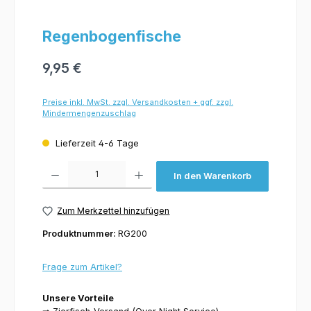
Regenbogenfische
9,95 €
Preise inkl. MwSt. zzgl. Versandkosten + ggf. zzgl.
Mindermengenzuschlag
Lieferzeit 4-6 Tage
Produkt Anzahl: Gib den gewünschten Wert ein oder benutze die Schaltflächen um 
In den Warenkorb
Zum Merkzettel hinzufügen
Produktnummer:
RG200
Frage zum Artikel?
Unsere Vorteile