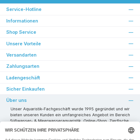
Service-Hotline
Informationen
Shop Service
Unsere Vorteile
Versandarten
Zahlungsarten
Ladengeschäft
Sicher Einkaufen
Über uns
Unser Aquaristik-Fachgeschäft wurde 1995 gegründet und wir
bieten unseren Kunden ein umfangreiches Angebot im Bereich
Süßwasser- & Meerwasseraquaristik, Online-Shop, Zierfische,
Pflanzen, Aquarienkombinationen, Technikzubehör usw. ! Als
kompetenter Aquaristik-Fachhandelspartner stehen wir Ihnen für
alle Ihre Projekte und Einrichtungs- oder Besatzwünsche zur