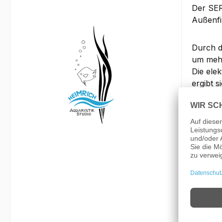
Der SER
Außenfi
Durch d
um mehr
Die ele
ergibt 
Durch e
Volt Gl
Die aut
Inklusive
Die Hochl