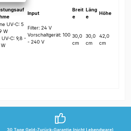
istungsauf
Breit
Läng
Input
Höhe
hme
e
e
ne UV-C: 5
Filter: 24 V
19 W
Vorschaltgerät: 100
30,0
30,0
42,0
t UV-C: 9,8 -
- 240 V
cm
cm
cm
 W
30 Tage Geld-Zurück-Garantie (nicht Lebendware)