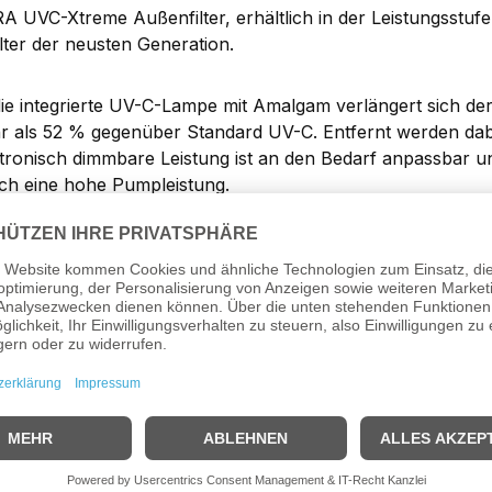
A UVC-Xtreme Außenfilter, erhältlich in der Leistungsstufe 
lter der neusten Generation.
ie integrierte UV-C-Lampe mit Amalgam verlängert sich de
 als 52 % gegenüber Standard UV-C. Entfernt werden dabe
ktronisch dimmbare Leistung ist an den Bedarf anpassbar 
sich eine hohe Pumpleistung.
ine permanente Entlüftung und Strömungsoptimierung ist der
eichstromversorgung ist er darüber hinaus auch besonders 
omatische Ansaugpumpe entlüftet den Filter auf Knopfdru
 gratis: hochwertige Produkte aus der sera Professional-Linie:
eistungsfiltermedien sera siporax und sera crystal clear zur biologisc