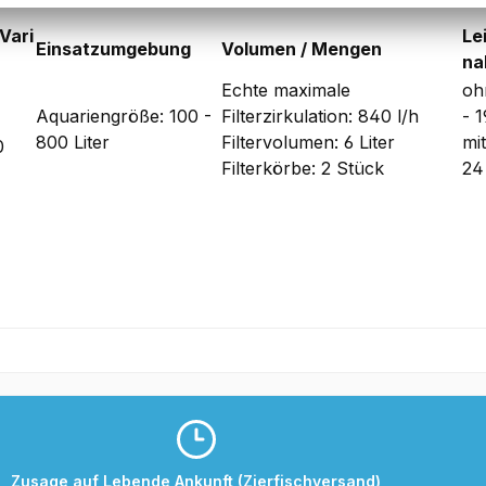
Vari
Le
Einsatzumgebung
Volumen / Mengen
na
Echte maximale
oh
Aquariengröße: 100 -
Filterzirkulation: 840 l/h
- 
800 Liter
Filtervolumen: 6 Liter
mi
0
Filterkörbe: 2 Stück
24
Zusage auf Lebende Ankunft (Zierfischversand)