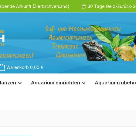
ebende Ankunft (Zierfischversand)
30 Tage Geld-Zurück-Ga
Warenkorb
0,00 €
lanzen
Aquarium einrichten
Aquariumzubehö