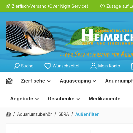
Zierfisch-Versand (Over Night Service)
Zusage auf L
springen
Zur Hauptnavigation springen
Suche
Wunschzettel
Mein Konto
Zierfische
Aquascaping
Aquariumpf
Angebote
Geschenke
Medikamente
/
/
/
Aquariumzubehör
SERA
Außenfilter