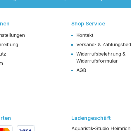
onen
Shop Service
nstellungen
Kontakt
reibung
Versand- & Zahlungsbe
utz
Widerrufsbelehrung &
Widerrufsformular
um
AGB
rten
Ladengeschäft
Aquaristik-Studio Heimrich