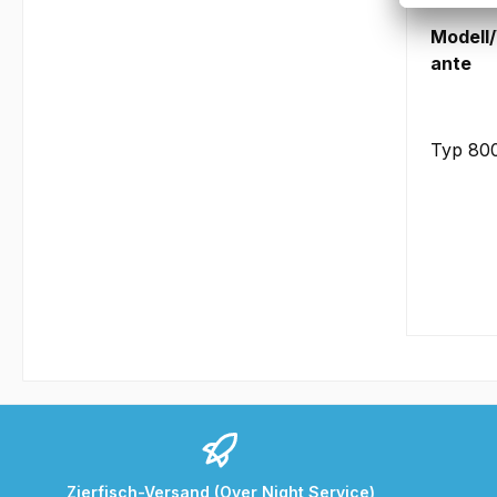
Modell/
ante
Typ 80
Zierfisch-Versand (Over Night Service)