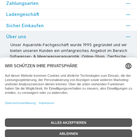
Zahlungsarten
Ladengeschäft
Sicher Einkaufen
Über uns
Unser Aquaristik-Fachgeschäft wurde 1995 gegründet und wir
bieten unseren Kunden ein umfangreiches Angebot im Bereich
Süßwasser- & Meerwasseraquaristik, Online-Shop, Zierfische,
Pflanzen, Aquarienkombinationen, Technikzubehör usw. ! Als
kompetenter Aquaristik-Fachhandelspartner stehen wir Ihnen für
alle Ihre Projekte und Einrichtungs- oder Besatzwünsche zur
Verfügung!
Besuchen Sie uns in unseren Räumlichkeiten oder senden Sie uns
eine E-Mail mit Ihren Wünschen!
Vertrag widerrufen