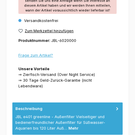
senden Sie uns eine Anfrage wenn Sie Interesse an
diesem Artikel haben und wir werden Ihnen mitteilen,
wann der Artikel voraussichtlich wieder lieferbar ist!
Versandkostenfrei
Zum Merkzettel hinzufügen
Produktnummer:
JBL-6020000
Frage zum Artikel?
Unsere Vorteile
⇒ Zierfisch-Versand (Over Night Service)
⇒ 30 Tage Geld-Zurück-Garantie (nicht
Lebendware)
Beschreibung
JBL e401 greenline - Außenfilter Vielseitiger und
bedienerfreundlicher Außenfilter für Süßwasser-
Aquarien bis 120 Liter Auß…
Mehr